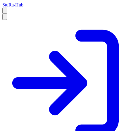
StuRa-Hub