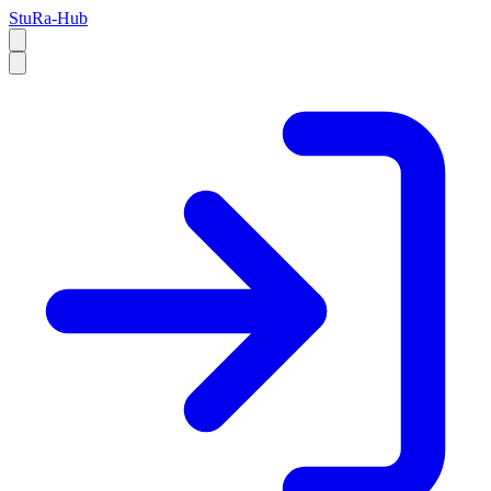
StuRa-Hub